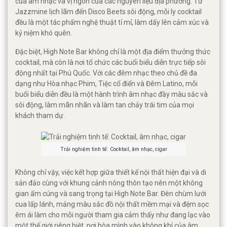
của âm nhạc và vị ngon của các nguyên liệu địa phương. Từ
Jazzmine lịch lãm đến Disco Beets sôi động, mỗi ly cocktail
đều là một tác phẩm nghệ thuật tỉ mỉ, làm dấy lên cảm xúc và
kỷ niệm khó quên.
Đặc biệt, High Note Bar không chỉ là một địa điểm thưởng thức
cocktail, mà còn là nơi tổ chức các buổi biểu diễn trực tiếp sôi
động nhất tại Phú Quốc. Với các đêm nhạc theo chủ đề đa
dạng như Hòa nhạc Phim, Tiệc cổ điển và Đêm Latino, mỗi
buổi biểu diễn đều là một hành trình âm nhạc đầy màu sắc và
sôi động, làm mãn nhãn và làm tan chảy trái tim của mọi
khách tham dự.
Trải nghiệm tinh tế: Cocktail, âm nhạc, cigar
Không chỉ vậy, việc kết hợp giữa thiết kế nội thất hiện đại và di
sản đảo cùng với khung cảnh nông thôn tạo nên một không
gian ấm cúng và sang trọng tại High Note Bar. Đèn chùm lưới
cua lấp lánh, mảng màu sắc đồ nội thất mềm mại và đệm sọc
êm ái làm cho mỗi người tham gia cảm thấy như đang lạc vào
một thế giới riêng biệt, nơi hòa mình vào không khí của âm