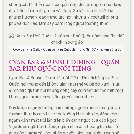
chưng cất từ nhiều loại hoa quả nhiệt đới tươi ngon như dứa,
dưa hấu, chanh dây, xoài và gừng. Sự kết hợp tinh tế của
những hương vị đặc trưng tạo nên những ly cocktail phong
phú và độc đáo, làm say đắm lòng người thưởng thức.
Coco Bar Phú Quốc - Quán bar Phú Quốc dành cho “tín đồ” check-in sống ảo
CYAN BAR & SUNSET DINING - QUÁN
BAR PHÚ QUỐC NỔI TIẾNG
Cyan Bar & Sunset Dining là một điểm đến nổi tiếng tại Phú
Quốc, nơi mang đến không gian mát mẻ và bể bơi xanh mát,
được bao quanh bởi những dòng cây cọ nhiệt đới tạo nên một
không gian tươi mới và gần gũi với thiên nhiên.
Đây là lựa chọn lý tưởng cho những người muốn thư giãn và
thưởng thức ly cocktail trong không khí bình yên, đồng thời
ngắm cảnh mặt trời lặn trên biển xanh ngọc của đảo Ngọc.
Việc được ngồi bên bể bơi, ngắm nhìn ánh hoàng hôn len lỏi
qua dòng nước và cảm nhận sự yên bình của không gian sẽ