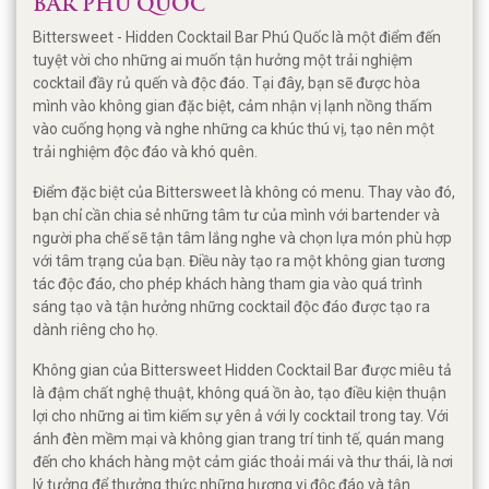
BAR PHÚ QUỐC
Bittersweet - Hidden Cocktail Bar Phú Quốc là một điểm đến
tuyệt vời cho những ai muốn tận hưởng một trải nghiệm
cocktail đầy rủ quến và độc đáo. Tại đây, bạn sẽ được hòa
mình vào không gian đặc biệt, cảm nhận vị lạnh nồng thấm
vào cuống họng và nghe những ca khúc thú vị, tạo nên một
trải nghiệm độc đáo và khó quên.
Điểm đặc biệt của Bittersweet là không có menu. Thay vào đó,
bạn chỉ cần chia sẻ những tâm tư của mình với bartender và
người pha chế sẽ tận tâm lắng nghe và chọn lựa món phù hợp
với tâm trạng của bạn. Điều này tạo ra một không gian tương
tác độc đáo, cho phép khách hàng tham gia vào quá trình
sáng tạo và tận hưởng những cocktail độc đáo được tạo ra
dành riêng cho họ.
Không gian của Bittersweet Hidden Cocktail Bar được miêu tả
là đậm chất nghệ thuật, không quá ồn ào, tạo điều kiện thuận
lợi cho những ai tìm kiếm sự yên ả với ly cocktail trong tay. Với
ánh đèn mềm mại và không gian trang trí tinh tế, quán mang
đến cho khách hàng một cảm giác thoải mái và thư thái, là nơi
lý tưởng để thưởng thức những hương vị độc đáo và tận