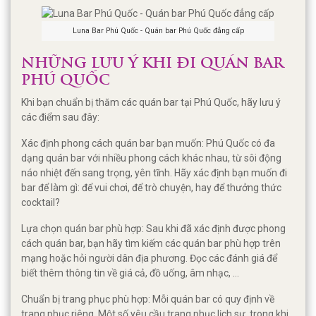
Luna Bar Phú Quốc - Quán bar Phú Quốc đẳng cấp
NHỮNG LƯU Ý KHI ĐI QUÁN BAR
PHÚ QUỐC
Khi bạn chuẩn bị thăm các quán bar tại Phú Quốc, hãy lưu ý
các điểm sau đây:
Xác định phong cách quán bar bạn muốn: Phú Quốc có đa
dạng quán bar với nhiều phong cách khác nhau, từ sôi động
náo nhiệt đến sang trọng, yên tĩnh. Hãy xác định bạn muốn đi
bar để làm gì: để vui chơi, để trò chuyện, hay để thưởng thức
cocktail?
Lựa chọn quán bar phù hợp: Sau khi đã xác định được phong
cách quán bar, bạn hãy tìm kiếm các quán bar phù hợp trên
mạng hoặc hỏi người dân địa phương. Đọc các đánh giá để
biết thêm thông tin về giá cả, đồ uống, âm nhạc, …
Chuẩn bị trang phục phù hợp: Mỗi quán bar có quy định về
trang phục riêng. Một số yêu cầu trang phục lịch sự, trong khi