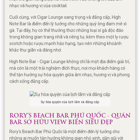
nhạc và hương vị của cocktail.
Cuối cùng, với Cigar Lounge sang trọng và đẳng cấp, High
Note Bar là điểm đến lý tưởng cho những quý ông đam mê xì
gà. Tại đây, họ có thể thưởng thức những loại xì gà độc đáo
trong không gian trang nhã và riêng tư, kèm theo một ly rượu
scotch hoặc rượu mạnh hảo hạng, tạo nên những khoảnh
khắc thư giãn và đáng nhớ.
High Note Bar - Cigar Lounge không chỉ là một địa điểm giải trí,
mà còn là một trải nghiệm đích thực, nơi mọi khách hàng có
thể tận hưởng sự hòa quyện giữa âm nhạc, hương vị và phong
cách sống đẳng cấp.
Sự hòa quyện của lịch lãm và đẳng cấp
RORY’S BEACH BAR PHÚ QUỐC - QUÁN
BAR SỞ HỮU VIEW BIỂN SIÊU ĐẸP
Rory's Beach Bar Phú Quốc là một điểm đến lý tưởng cho
những ai muốn tận hưởng không gian nhỏ xinh, gần gũi với