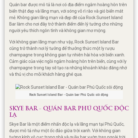
Quán bar được mô tả là nơi có địa điểm ngắm hoàng hôn trên
biển thật đẹp và lãng mạn, với sóng vỗ rì rào và gió biển mát
mẻ. Không gian lãng mạn và đẹp đẽ của Rock Sunset Island
Bar làm cho nơi đây trở thành điểm đến lý tưởng cho những
người yêu thích ngôn tình và không gian mơ mộng.
Với không gian lãng mạn như vậy, Rock Sunset Island Bar
cũng trở thành nơi lý tưởng để thưởng thức một ly rượu
champagne trong không gian tự nhiên hài hòa với biển xanh.
Cảm giác của việc ngồi ngắm hoàng hôn trên biển, cùng với ly
champagne trong tay sẽ tạo ra những khoảnh khắc đáng nhớ
và thú vị cho mỗi khách hàng ghé qua.
Rock Sunset Island Bar - Quán bar Phú Quốc sôi động
SKYE BAR - QUÁN BAR PHÚ QUỐC ĐỘC
LẠ
Skye Bar là một điểm nhấn độc lạ và lãng mạn tại Phú Quốc,
được mô tả như một ốc đảo giữa trời xanh. Với không gian
tường kính vô cực trong nhà và quầy bar vườn treo ngoài trời,