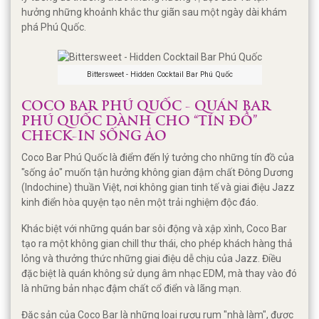
hưởng những khoảnh khắc thư giãn sau một ngày dài khám
phá Phú Quốc.
Bittersweet - Hidden Cocktail Bar Phú Quốc
COCO BAR PHÚ QUỐC - QUÁN BAR
PHÚ QUỐC DÀNH CHO “TÍN ĐỒ”
CHECK-IN SỐNG ẢO
Coco Bar Phú Quốc là điểm đến lý tưởng cho những tín đồ của
"sống ảo" muốn tận hưởng không gian đậm chất Đông Dương
(Indochine) thuần Việt, nơi không gian tinh tế và giai điệu Jazz
kinh điển hòa quyện tạo nên một trải nghiệm độc đáo.
Khác biệt với những quán bar sôi động và xập xình, Coco Bar
tạo ra một không gian chill thư thái, cho phép khách hàng thả
lỏng và thưởng thức những giai điệu dễ chịu của Jazz. Điều
đặc biệt là quán không sử dụng âm nhạc EDM, mà thay vào đó
là những bản nhạc đậm chất cổ điển và lãng mạn.
Đặc sản của Coco Bar là những loại rượu rum "nhà làm", được