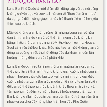
PHÚ QUỐC ĐẲNG CẤP
Luna Bar Phú Quốc là một điểm đến đẳng cấp với sự nổi tiếng
không chỉ về rượu và cocktail mà còn về "thực đơn âm nhạc"
đa dạng, là điểm cộng giúp nơi này trở thành điểm hò hẹn yêu
thích của du khách.
Mặc dù không gian không rộng rãi, nhưng Luna Bar sở hữu
dàn âm thanh siêu xịn sò, có thể hâm nóng bầu không khí
bằng nhiều thể loại nhạc như EDM, Hip-hop, Techno, House,
Soul và nhiều thể loại khác. Điều này tạo ra một không gian sôi
động và cuồng nhiệt, thu hút đông đảo du khách muốn tận
hưởng những đêm vui vẻ và phấn khích.
Luna Bar được miêu tả là nơi thời gian ngừng lại, nơi bạn có
thể thư giãn và thả mình trong không gian cuồng nhiệt của âm
nhạc. Thưởng thức cốc bia tươi và hòa mình trong giai điệu
cuồng nhiệt tại Luna Bar giúp muộn phiền và lo toan tan biến,
để bạn có thể thưởng thức khoảnh khắc thoải mái và vui vẻ,
tận hưởng một đêm vui cùng bạn bè hoặc người thân. Luna
Bar không chỉ là một quán bar, mà còn là một trải nghiệm âm
nhạc và vui chơi đầy hứng khởi trên hòn đảo Phú Quốc.