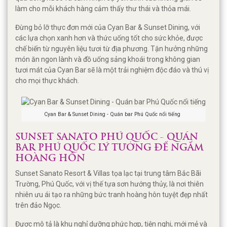
làm cho mỗi khách hàng cảm thấy thư thái và thỏa mái.
Đừng bỏ lỡ thực đơn mới của Cyan Bar & Sunset Dining, với
các lựa chọn xanh hơn và thức uống tốt cho sức khỏe, được
chế biến từ nguyên liệu tươi từ địa phương. Tận hưởng những
món ăn ngon lành và đồ uống sảng khoái trong không gian
tươi mát của Cyan Bar sẽ là một trải nghiệm độc đáo và thú vị
cho mọi thực khách.
Cyan Bar & Sunset Dining - Quán bar Phú Quốc nổi tiếng
SUNSET SANATO PHÚ QUỐC - QUÁN
BAR PHÚ QUỐC LÝ TƯỞNG ĐỂ NGẮM
HOÀNG HÔN
Sunset Sanato Resort & Villas tọa lạc tại trung tâm Bắc Bãi
Trường, Phú Quốc, với vị thế tựa sơn hướng thủy, là nơi thiên
nhiên ưu ái tạo ra những bức tranh hoàng hôn tuyệt đẹp nhất
trên đảo Ngọc.
Được mô tả là khu nghỉ dưỡng phức hợp, tiện nghi, mới mẻ và