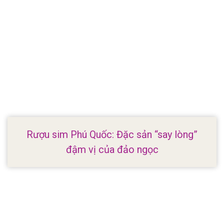
Rượu sim Phú Quốc: Đặc sản “say lòng”
đậm vị của đảo ngọc